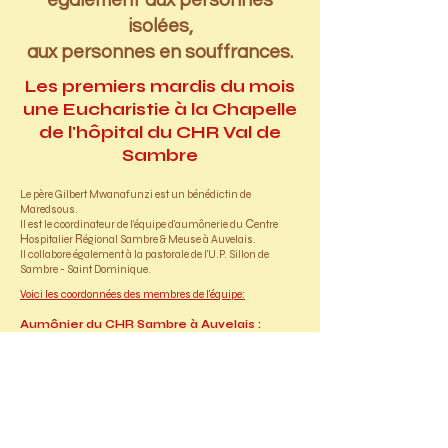
également aux personnes
isolées,
aux personnes en souffrances.
Les premiers mardis du mois
une Eucharistie à la Chapelle
de l'hôpital du CHR Val de
Sambre
Le père Gilbert Mwanafunzi est un bénédictin de
Maredsous.
C
Il est le coordinateur de l'équipe d'aumônerie du
entre
H
R
ospitalier
égional Sambre & Meuse à Auvelais.
Il collabore également à la pastorale de l'U.P. Sillon de
Sambre - Saint Dominique.
Voici les coordonnées des membres de l'équipe:
Aumônier du CHR Sambre à Auvelais :
Père Gilbert Mwanafunzi - 0472 295 128
moinefunzi@gmail.com
Les membres de l'équipe :
Abbé Félix Kone Moussa - 0466 259 887
felixkone@yahoo.fr